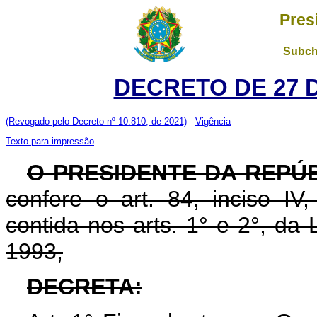
Pres
Subch
DECRETO DE 27 
(Revogado pelo Decreto nº 10.810, de 2021)
Vigência
Texto para impressão
O PRESIDENTE DA REPÚB
confere o art. 84, inciso IV
contida nos arts. 1° e 2°, da
1993,
DECRETA: