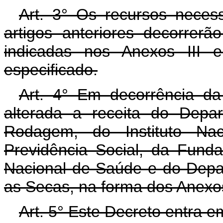
Art. 3° Os recursos neces
artigos anteriores decorrer
indicadas nos Anexos III 
especificado.
Art. 4° Em decorrência da 
alterada a receita do Depa
Rodagem, do Instituto Nac
Previdência Social, da Fun
Nacional de Saúde e do Depa
as Secas, na forma dos Anexos
Art. 5° Este Decreto entra e