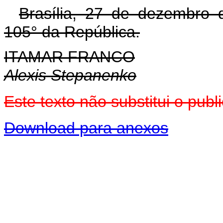
Brasília, 27 de dezembro 
105° da República.
ITAMAR FRANCO
Alexis Stepanenko
Este texto não substitui o pu
Download para anexos