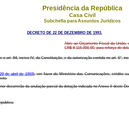
Presidência da República
Casa Civil
Subchefia para Assuntos Jurídicos
DECRETO DE 22 DE DEZEMBRO DE 1993.
Abre ao Orçamento Fiscal da União, e
CR$ 8.115.000,00, para reforço de do
o art. 84, inciso IV, da Constituição, e da autorização contida no art. 6°, inci
29 de abril de 1993
), em favor do Ministério das Comunicações, crédito su
reto.
rior decorrerão da anulação parcial da dotação indicada no Anexo II deste De
epública.