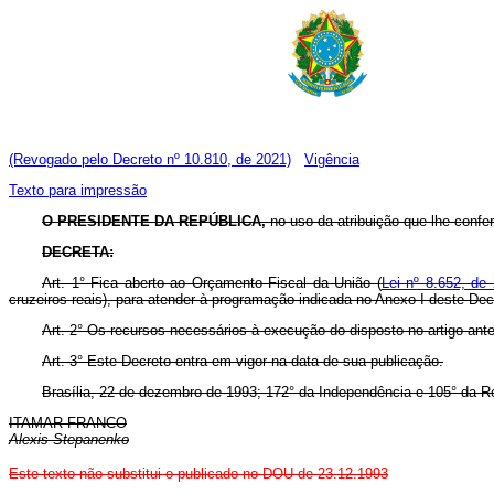
(Revogado pelo Decreto nº 10.810, de 2021)
Vigência
Texto para impressão
O PRESIDENTE DA REPÚBLICA,
no uso da atribuição que lhe confere 
DECRETA:
Art. 1° Fica aberto ao Orçamento Fiscal da União (
Lei nº 8.652, de 
cruzeiros reais), para atender à programação indicada no Anexo I deste Dec
Art. 2° Os recursos necessários à execução do disposto no artigo ante
Art. 3° Este Decreto entra em vigor na data de sua publicação.
Brasília, 22 de dezembro de 1993; 172° da Independência e 105° da R
ITAMAR FRANCO
Alexis Stepanenko
Este texto não substitui o publicado no DOU de 23.12.1993