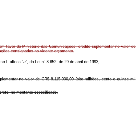
m favor do Ministério das Comunicações, crédito suplementar no valor de
tações consignadas no vigente orçamento.
so I, alínea "
a"
, da Lei n° 8.652, de 29 de abril de 1993,
plementar no valor de CR$ 8.115.000,00 (oito milhões, cento e quinze mil
creto, no montante especificado.