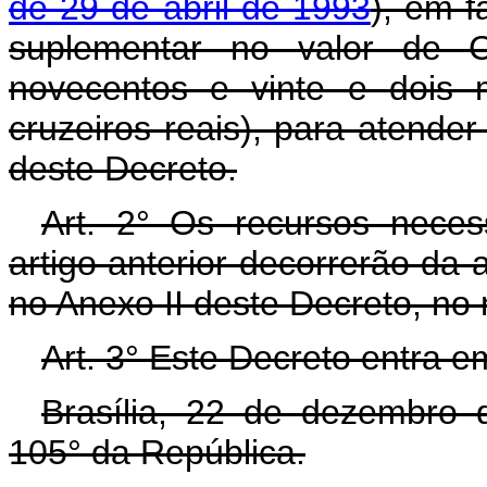
de 29 de abril de 1993
), em f
suplementar no valor de C
novecentos e vinte e dois m
cruzeiros reais), para atende
deste Decreto.
Art. 2° Os recursos neces
artigo anterior decorrerão da 
no Anexo II deste Decreto, no
Art. 3° Este Decreto entra e
Brasília, 22 de dezembro 
105° da República.