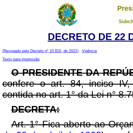
Pres
Subch
DECRETO DE 22 
(Revogado pelo Decreto nº 10.810, de 2021)
Vigência
Texto para impressão
O PRESIDENTE DA REPÚB
confere o art. 84, inciso IV
contida no art. 1° da Lei n° 8
DECRETA:
Art. 1° Fica aberto ao Orça