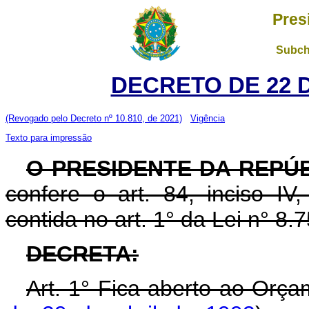
Pres
Subch
DECRETO DE 22 
(Revogado pelo Decreto nº 10.810, de 2021)
Vigência
Texto para impressão
O PRESIDENTE DA REPÚB
confere o art. 84, inciso IV
contida no art. 1° da Lei n° 8
DECRETA:
Art. 1° Fica aberto ao Orça