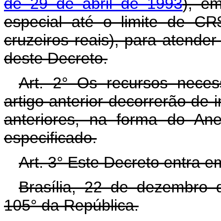
de 29 de abril de 1993
), e
especial até o limite de CR
cruzeiros reais), para atende
deste Decreto.
Art. 2° Os recursos neces
artigo anterior decorrerão de 
anteriores, na forma do An
especificado.
Art. 3° Este Decreto entra e
Brasília, 22 de dezembro 
105° da República.