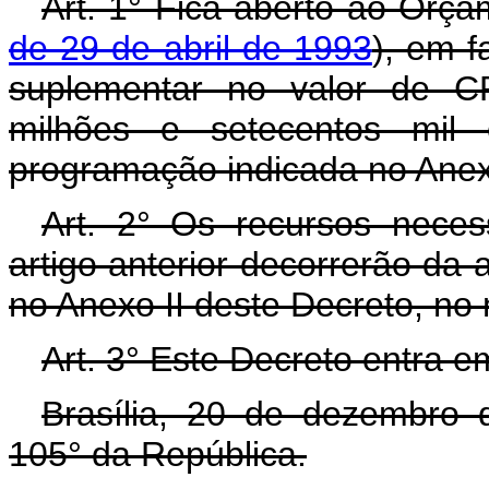
Art. 1° Fica aberto ao Orça
de 29 de abril de 1993
), em f
suplementar no valor de CR
milhões e setecentos mil c
programação indicada no Anex
Art. 2° Os recursos neces
artigo anterior decorrerão da 
no Anexo II deste Decreto, no
Art. 3° Este Decreto entra e
Brasília, 20 de dezembro 
105° da República.