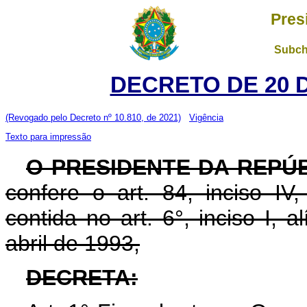
Pres
Subch
DECRETO DE 20 
(Revogado pelo Decreto nº 10.810, de 2021)
Vigência
Texto para impressão
O PRESIDENTE DA REPÚ
confere o art. 84, inciso IV
contida no art. 6°, inciso I, 
abril de 1993,
DECRETA: