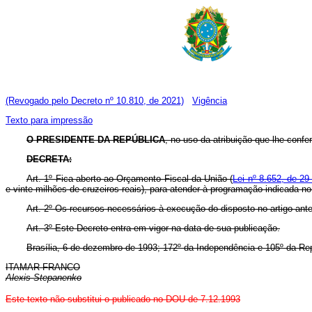
(Revogado pelo Decreto nº 10.810, de 2021)
Vigência
Texto para impressão
O PRESIDENTE DA REPÚBLICA
, no uso da atribuição que lhe confere
DECRETA:
Art. 1º Fica aberto ao Orçamento Fiscal da União (
Lei nº 8.652, de 29
e vinte milhões de cruzeiros reais), para atender à programação indicada n
Art. 2º Os recursos necessários à execução do disposto no artigo ant
Art. 3º Este Decreto entra em vigor na data de sua publicação.
Brasília, 6 de dezembro de 1993; 172º da Independência e 105º da Rep
ITAMAR FRANCO
Alexis Stepanenko
Este texto não substitui o publicado no DOU de 7.12.1993