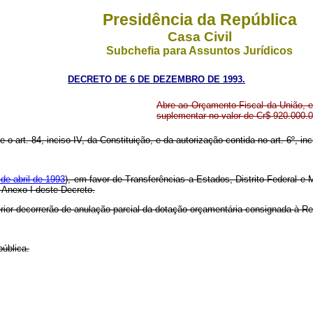
Presidência da República
Casa Civil
Subchefia para Assuntos Jurídicos
DECRETO DE 6 DE DEZEMBRO DE 1993.
Abre ao Orçamento Fiscal da União, em
suplementar no valor de Cr$ 920.000.
 o art. 84, inciso IV, da Constituição, e da autorização contida no art. 6º, inc
 de abril de 1993
), em favor de Transferências a Estados, Distrito Federal e
o Anexo I deste Decreto.
erior decorrerão de anulação parcial da dotação orçamentária consignada à R
ública.