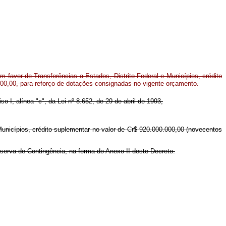
 favor de Transferências a Estados, Distrito Federal e Municípios, crédito
000,00, para reforço de dotações consignadas no vigente orçamento.
iso I, alínea "c", da Lei nº 8.652, de 29 de abril de 1993,
 Municípios, crédito suplementar no valor de Cr$ 920.000.000,00 (novecentos
eserva de Contingência, na forma do Anexo II deste Decreto.