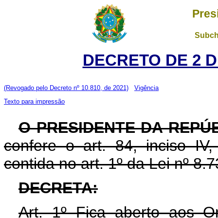
Pres
Subch
DECRETO DE 2 D
(Revogado pelo Decreto nº 10.810, de 2021)
Vigência
Texto para impressão
O PRESIDENTE DA REPÚ
confere o art. 84, inciso IV
contida no art. 1º da Lei nº 8
DECRETA:
Art. 1º Fica aberto aos O