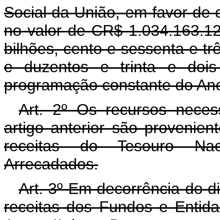
Social da União, em favor de 
no valor de CR$ 1.034.163.124
bilhões, cento e sessenta e trê
e duzentos e trinta e dois
programação constante do Ane
Art. 2º Os recursos neces
artigo anterior são provenie
receitas do Tesouro Na
Arrecadados.
Art. 3º Em decorrência do di
receitas dos Fundos e Entid