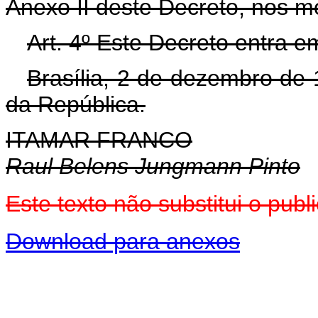
Anexo II deste Decreto, nos m
Art. 4º Este Decreto entra e
Brasília, 2 de dezembro de
da República.
ITAMAR FRANCO
Raul Belens Jungmann Pinto
Este texto não substitui o pu
Download para anexos