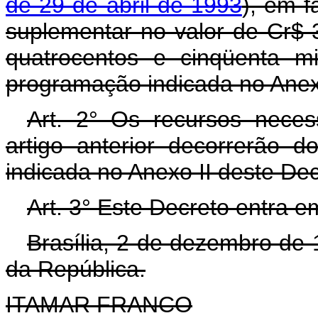
de 29 de abril de 1993
), em f
suplementar no valor de Cr$ 3
quatrocentos e cinqüenta mi
programação indicada no Anex
Art. 2° Os recursos neces
artigo anterior decorrerão 
indicada no Anexo II deste De
Art. 3° Este Decreto entra e
Brasília, 2 de dezembro de
da República.
ITAMAR FRANCO