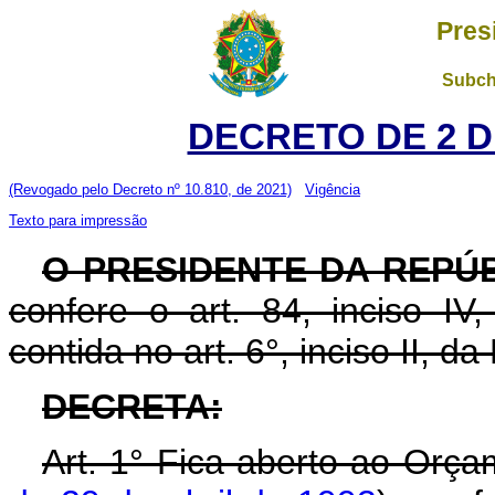
Pres
Subch
DECRETO DE 2 D
(Revogado pelo Decreto nº 10.810, de 2021)
Vigência
Texto para impressão
O PRESIDENTE DA REPÚ
confere o art. 84, inciso IV
contida no art. 6°, inciso II, d
DECRETA:
Art. 1° Fica aberto ao Orça