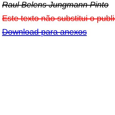
Raul Belens Jungmann Pinto
Este texto não substitui o pu
Download para anexos