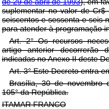
de 29 de abril de 1993
), em fa
suplementar no valor de Cr$ 
seiscentos e sessenta e seis mi
para atender à programação in
Art. 2° Os recursos neces
artigo anterior decorrerão
indicadas no Anexo II deste D
Art. 3° Este Decreto entra e
Brasília, 30 de novembro 
105° da República.
ITAMAR FRANCO