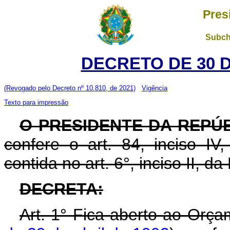
Pres
Subch
DECRETO DE 30 
(Revogado pelo Decreto nº 10.810, de 2021)
Vigência
Texto para impressão
O PRESIDENTE DA REPÚ
confere o art. 84, inciso IV
contida no art. 6°, inciso II, d
DECRETA:
Art. 1° Fica aberto ao Orça