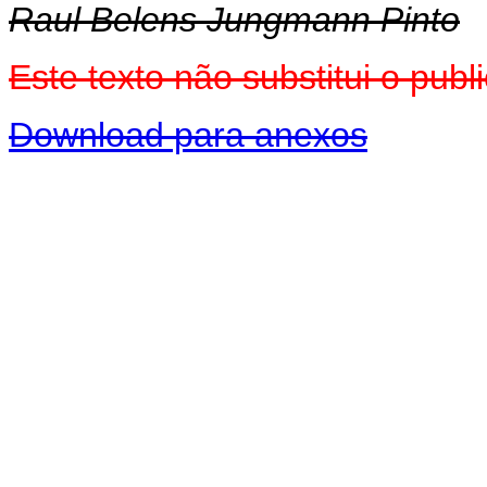
Raul Belens Jungmann Pinto
Este texto não substitui o pu
Download para anexos