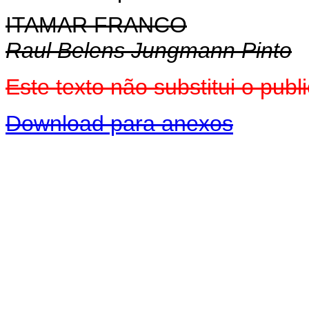
ITAMAR FRANCO
Raul Belens Jungmann Pinto
Este texto não substitui o pu
Download para anexos