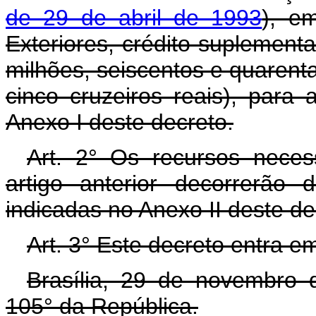
de 29 de abril de 1993
), e
Exteriores, crédito suplementa
milhões, seiscentos e quarenta
cinco cruzeiros reais), para
Anexo I deste decreto.
Art. 2° Os recursos neces
artigo anterior decorrerão
indicadas no Anexo II deste d
Art. 3° Este decreto entra e
Brasília, 29 de novembro 
105° da República.