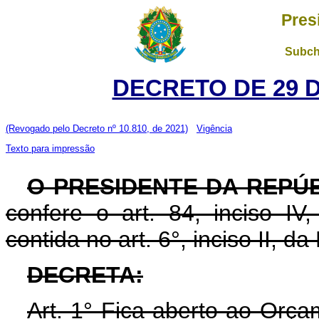
Pres
Subch
DECRETO DE 29 
(Revogado pelo Decreto nº 10.810, de 2021)
Vigência
Texto para impressão
O PRESIDENTE DA REPÚ
confere o art. 84, inciso IV
contida no art. 6°, inciso II, d
DECRETA:
Art. 1° Fica aberto ao Orça