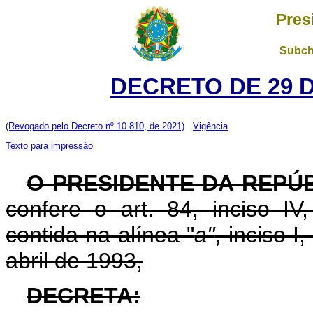
Pres
Subch
DECRETO DE 29 
(Revogado pelo Decreto nº 10.810, de 2021)
Vigência
Texto para impressão
O PRESIDENTE DA REPÚ
confere o art. 84, inciso IV
contida na alínea "
a"
, inciso I
abril de 1993,
DECRETA: