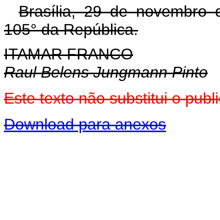
Brasília, 29 de novembro 
105° da República.
ITAMAR FRANCO
Raul Belens Jungmann Pinto
Este texto não substitui o pu
Download para anexos