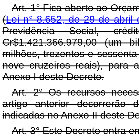
Art. 1° Fica aberto ao Orça
(
Lei n° 8.652, de 29 de abril
Previdência Social, cré
Cr$1.421.366.979,00 (um bi
milhões, trezentos e sessenta
nove cruzeiros reais), para
Anexo I deste Decreto.
Art. 2° Os recursos neces
artigo anterior decorrerão
indicadas no Anexo II deste D
Art. 3° Este Decreto entra e