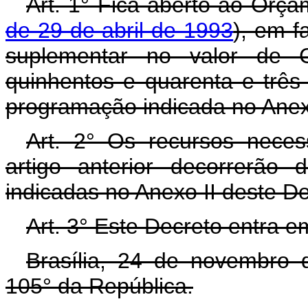
Art. 1° Fica aberto ao Orça
de 29 de abril de 1993
), em f
suplementar no valor de C
quinhentos e quarenta e três 
programação indicada no Anex
Art. 2° Os recursos neces
artigo anterior decorrerão
indicadas no Anexo II deste D
Art. 3° Este Decreto entra e
Brasília, 24 de novembro 
105° da República.