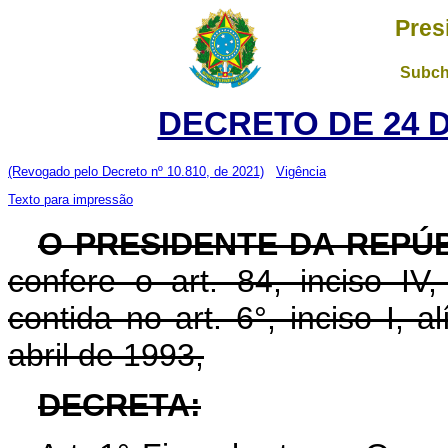
Pres
Subch
DECRETO DE 24 
(Revogado pelo Decreto nº 10.810, de 2021)
Vigência
Texto para impressão
O PRESIDENTE DA REPÚ
confere o art. 84, inciso IV
contida no art. 6°, inciso I, 
abril de 1993,
DECRETA: