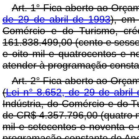
Art. 1° Fica aberto ao Orça
de 29 de abril de 1993
), em 
Comércio e do Turismo, cré
161.838.499,00 (cento e sessen
e oito mil e quatrocentos e n
atender à programação consta
Art. 2° Fica aberto ao Orça
(
Lei n° 8.652, de 29 de abril
Indústria, do Comércio e do T
de CR$ 4.357.796,00 (quatro m
mil e setecentos e noventa e s
programação constante do Ane