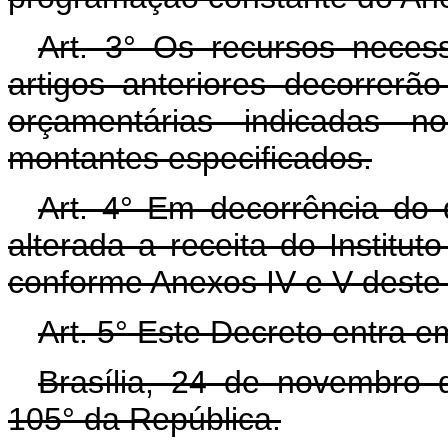
Art. 3° Os recursos neces
artigos anteriores decorrerã
orçamentárias indicadas n
montantes especificados.
Art. 4° Em decorrência do d
alterada a receita do Institut
conforme Anexos IV e V deste 
Art. 5° Este Decreto entra e
Brasília, 24 de novembro 
105° da República.