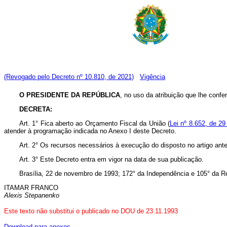
(Revogado pelo Decreto nº 10.810, de 2021)
Vigência
O PRESIDENTE DA REPÚBLICA
, no uso da atribuição que lhe confere
DECRETA:
Art. 1° Fica aberto ao Orçamento Fiscal da União (
Lei nº 8.652, de 29
atender à programação indicada no Anexo I deste Decreto.
Art. 2° Os recursos necessários à execução do disposto no artigo ante
Art. 3° Este Decreto entra em vigor na data de sua publicação.
Brasília, 22 de novembro de 1993; 172° da Independência e 105° da R
ITAMAR FRANCO
Alexis Stepanenko
Este texto não substitui o publicado no DOU de 23.11.1993
Download para anexos