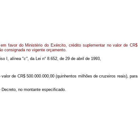
em favor do Ministério do Exército, crédito suplementar no valor de CR$
ção consignada no vigente orçamento.
so I, alínea "
c"
, da Lei n° 8.652, de 29 de abril de 1993,
o valor de CR$ 500.000.000,00 (quinhentos milhões de cruzeiros reais), para
e Decreto, no montante especificado.