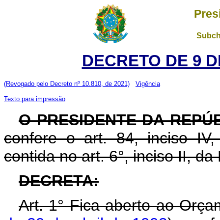
Pres
Subch
DECRETO DE 9 D
(Revogado pelo Decreto nº 10.810, de 2021)
Vigência
Texto para impressão
O PRESIDENTE DA REPÚ
confere o art. 84, inciso IV
contida no art. 6°, inciso II, d
DECRETA:
Art. 1° Fica aberto ao Orça