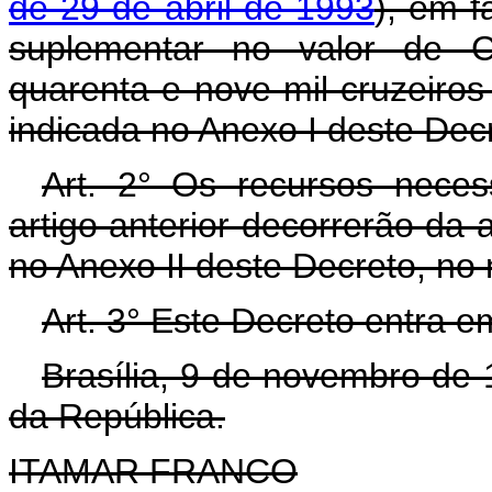
de 29 de abril de 1993
), em f
suplementar no valor de CR
quarenta e nove mil cruzeiros
indicada no Anexo I deste Dec
Art. 2° Os recursos neces
artigo anterior decorrerão da 
no Anexo II deste Decreto, no
Art. 3° Este Decreto entra e
Brasília, 9 de novembro de
da República.
ITAMAR FRANCO