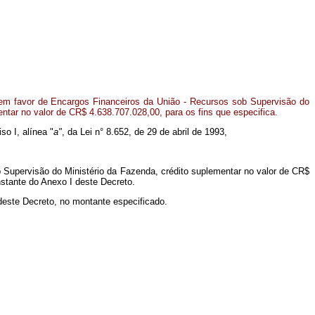
em favor de Encargos Financeiros da União - Recursos sob Supervisão do
entar no valor de CR$ 4.638.707.028,00, para os fins que especifica.
so I, alínea "
a"
, da Lei n° 8.652, de 29 de abril de 1993,
 Supervisão do Ministério da Fazenda, crédito suplementar no valor de CR$
onstante do Anexo I deste Decreto.
deste Decreto, no montante especificado.