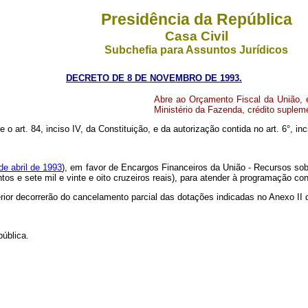
Presidência da República
Casa Civil
Subchefia para Assuntos Jurídicos
DECRETO DE 8 DE NOVEMBRO DE 1993.
Abre ao Orçamento Fiscal da União, 
Ministério da Fazenda, crédito suplem
 o art. 84, inciso IV, da Constituição, e da autorização contida no art. 6°, inci
de abril de 1993
), em favor de Encargos Financeiros da União - Recursos sob
ntos e sete mil e vinte e oito cruzeiros reais), para atender à programação c
erior decorrerão do cancelamento parcial das dotações indicadas no Anexo II 
ública.