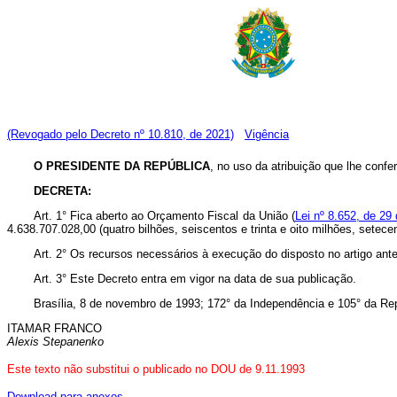
(Revogado pelo Decreto nº 10.810, de 2021)
Vigência
O PRESIDENTE DA REPÚBLICA
, no uso da atribuição que lhe confere
DECRETA:
Art. 1° Fica aberto ao Orçamento Fiscal da União (
Lei nº 8.652, de 29 
4.638.707.028,00 (quatro bilhões, seiscentos e trinta e oito milhões, setece
Art. 2° Os recursos necessários à execução do disposto no artigo ant
Art. 3° Este Decreto entra em vigor na data de sua publicação.
Brasília, 8 de novembro de 1993; 172° da Independência e 105° da Rep
ITAMAR FRANCO
Alexis Stepanenko
Este texto não substitui o publicado no DOU de 9.11.1993
Download para anexos