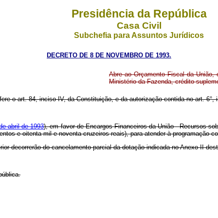
Presidência da República
Casa Civil
Subchefia para Assuntos Jurídicos
DECRETO DE 8 DE NOVEMBRO DE 1993.
Abre ao Orçamento Fiscal da União, 
Ministério da Fazenda, crédito suplem
re o art. 84, inciso IV, da Constituição, e da autorização contida no art. 6°, i
de abril de 1993
), em favor de Encargos Financeiros da União - Recursos sob
entos e oitenta mil e noventa cruzeiros reais), para atender à programação c
rior decorrerão do cancelamento parcial da dotação indicada no Anexo II des
ública.