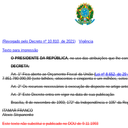
(Revogado pelo Decreto nº 10.810, de 2021)
Vigência
Texto para impressão
O PRESIDENTE DA REPÚBLICA
, no uso das atribuições que lhe confe
DECRETA:
Art. 1° Fica aberto ao Orçamento Fiscal da União (
Lei nº 8.652, de 29 
7.851.780.090,00 (sete bilhões, oitocentos e cinqüenta e um milhões, setec
Art. 2° Os recursos necessários à execução do disposto no artigo ante
Art. 3° Este Decreto entra em vigor na data de sua publicação.
Brasília, 8 de novembro de 1993; 172° da Independência e 105° da Rep
ITAMAR FRANCO
Alexis Stepanenko
Este texto não substitui o publicado no DOU de 9.11.1993