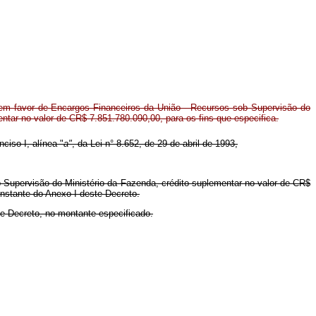
em favor de Encargos Financeiros da União - Recursos sob Supervisão do
entar no valor de CR$ 7.851.780.090,00, para os fins que especifica.
nciso I, alínea "
a"
, da Lei n° 8.652, de 29 de abril de 1993,
 Supervisão do Ministério da Fazenda, crédito suplementar no valor de CR$
onstante do Anexo I deste Decreto.
te Decreto, no montante especificado.