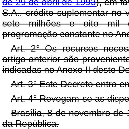
de 29 de abril de 1993
), em fa
S.A., crédito suplementar no 
sete milhões e oito mil c
programação constante no Ane
Art. 2° Os recursos neces
artigo anterior são provenien
indicadas no Anexo II deste D
Art. 3° Este Decreto entra e
Art. 4° Revogam-se as dispo
Brasília, 8 de novembro de
da República.