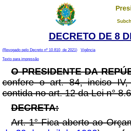
Pres
Subch
DECRETO DE 8 D
(Revogado pelo Decreto nº 10.810, de 2021)
Vigência
Texto para impressão
O PRESIDENTE DA REPÚ
confere o art. 84, inciso IV
contida no art. 12 da Lei n° 8.
DECRETA:
Art. 1° Fica aberto ao Orça