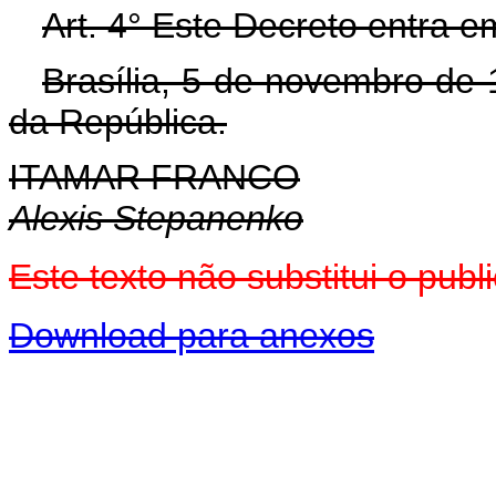
Art. 4° Este Decreto entra e
Brasília, 5 de novembro de
da República.
ITAMAR FRANCO
Alexis Stepanenko
Este texto não substitui o pu
Download para anexos