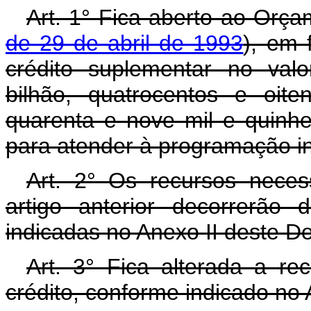
Art. 1° Fica aberto ao Orça
de 29 de abril de 1993
), em 
crédito suplementar no val
bilhão, quatrocentos e oit
quarenta e nove mil e quinhen
para atender à programação in
Art. 2° Os recursos neces
artigo anterior decorrerão
indicadas no Anexo II deste D
Art. 3° Fica alterada a rec
crédito, conforme indicado no 