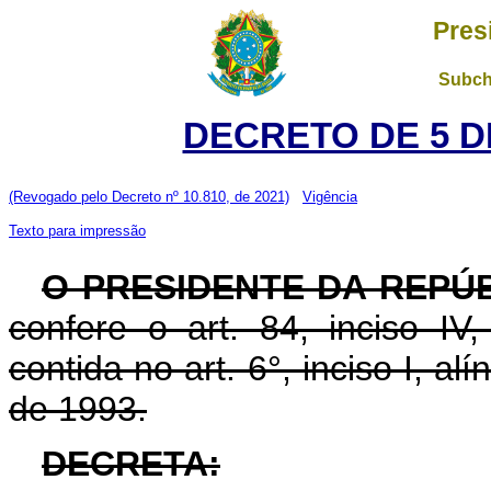
Pres
Subch
DECRETO DE 5 D
(Revogado pelo Decreto nº 10.810, de 2021)
Vigência
Texto para impressão
O PRESIDENTE DA REPÚB
confere o art. 84, inciso IV
contida no art. 6°, inciso I, al
de 1993.
DECRETA: