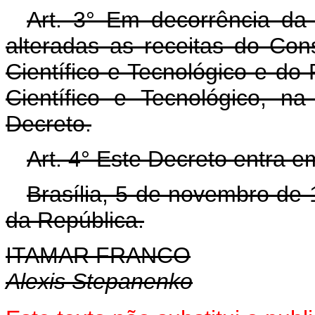
Art. 3° Em decorrência da 
alteradas as receitas do Co
Científico e Tecnológico e d
Científico e Tecnológico, n
Decreto.
Art. 4° Este Decreto entra e
Brasília, 5 de novembro de
da República.
ITAMAR FRANCO
Alexis Stepanenko