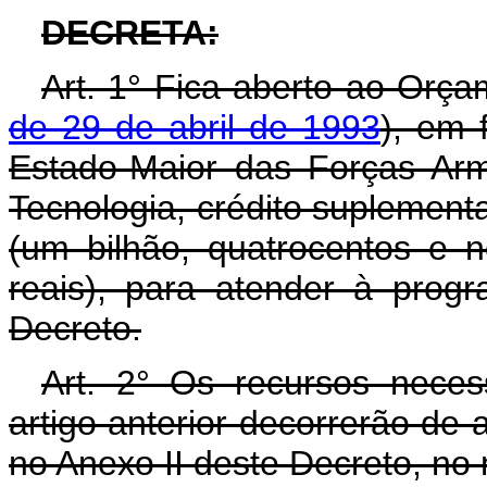
DECRETA:
Art. 1° Fica aberto ao Orça
de 29 de abril de 1993
), em 
Estado-Maior das Forças Arm
Tecnologia, crédito suplement
(um bilhão, quatrocentos e n
reais), para atender à prog
Decreto.
Art. 2° Os recursos neces
artigo anterior decorrerão de 
no Anexo II deste Decreto, no