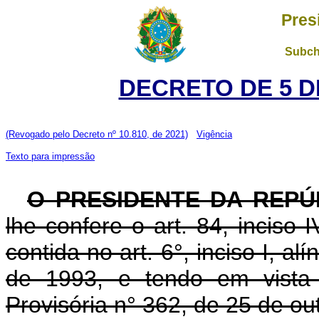
Pres
Subch
DECRETO DE 5 D
(Revogado pelo Decreto nº 10.810, de 2021)
Vigência
Texto para impressão
O PRESIDENTE DA REPÚ
lhe confere o art. 84, inciso 
contida no art. 6°, inciso I, al
de 1993, e tendo em vista 
Provisória n° 362, de 25 de ou