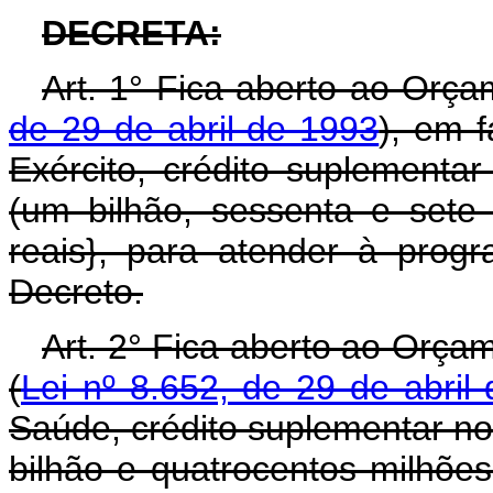
DECRETA:
Art. 1° Fica aberto ao Orça
de 29 de abril de 1993
), em f
Exército, crédito suplementa
(um bilhão, sessenta e sete 
reais}, para atender à prog
Decreto.
Art. 2° Fica aberto ao Orça
(
Lei nº 8.652, de 29 de abril
Saúde, crédito suplementar n
bilhão e quatrocentos milhões