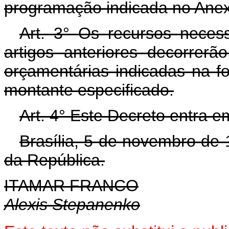
programação indicada no Anexo
Art. 3° Os recursos neces
artigos anteriores decorrer
orçamentárias indicadas na f
montante especificado.
Art. 4° Este Decreto entra e
Brasília, 5 de novembro de
da República.
ITAMAR FRANCO
Alexis Stepanenko