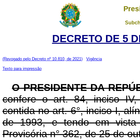
Pres
Subch
DECRETO DE 5 D
(Revogado pelo Decreto nº 10.810, de 2021)
Vigência
Texto para impressão
O PRESIDENTE DA REPÚ
confere o art. 84, inciso IV
contida no art. 6°, inciso I, al
de 1993, e tendo em vista 
Provisória n° 362, de 25 de ou