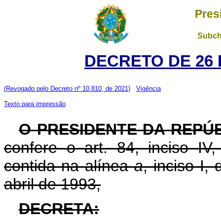
Pres
Subch
DECRETO DE 26 
(Revogado pelo Decreto nº 10.810, de 2021)
Vigência
Texto para impressão
O PRESIDENTE DA REPÚ
confere o art. 84, inciso IV
contida na alínea
a
, inciso I,
abril de 1993,
DECRETA: