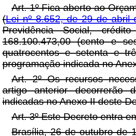
Art. 1º Fica aberto ao Orça
(
Lei nº 8.652, de 29 de abril
Previdência Social, crédi
168.100.473,00 (cento e se
quatrocentos e setenta e trê
programação indicada no Anex
Art. 2º Os recursos neces
artigo anterior decorrerão
indicadas no Anexo II deste D
Art. 3º Este Decreto entra e
Brasília, 26 de outubro de