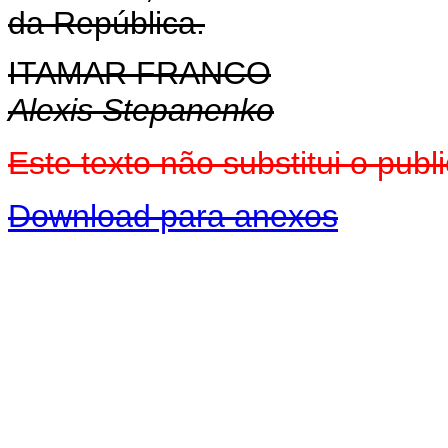
da República.
ITAMAR FRANCO
Alexis Stepanenko
Este texto não substitui o pu
Download para anexos