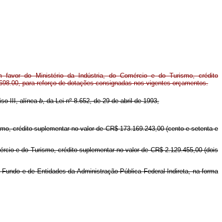
favor do Ministério da Indústria, do Comércio e do Turismo, crédito
698.00, para reforço de dotações consignadas nos vigentes orçamentos.
iso III, alínea
b
, da Lei nº 8.652, de 29 de abril de 1993,
ismo, crédito suplementar no valor de CR$ 173.169.243,00 (cento e setenta e
mércio e do Turismo, crédito suplementar no valor de CR$ 2.129.455,00 (dois
o Fundo e de Entidades da Administração Pública Federal Indireta, na forma