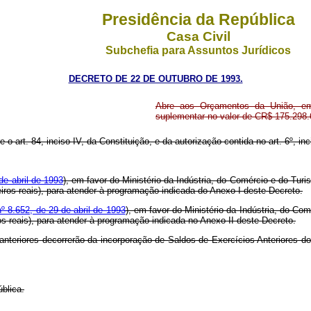
Presidência da República
Casa Civil
Subchefia para Assuntos Jurídicos
DECRETO DE 22 DE OUTUBRO DE 1993.
Abre aos Orçamentos da União, em 
suplementar no valor de CR$ 175.298.
 o art. 84, inciso IV, da Constituição, e da autorização contida no art. 6º, inc
de abril de 1993
), em favor do Ministério da Indústria, do Comércio e do Tur
eiros reais), para atender à programação indicada do Anexo I deste Decreto.
nº 8.652, de 29 de abril de 1993
), em favor do Ministério da Indústria, do Co
os reais), para atender à programação indicada no Anexo II deste Decreto.
anteriores decorrerão da incorporação de Saldos de Exercícios Anteriores d
blica.