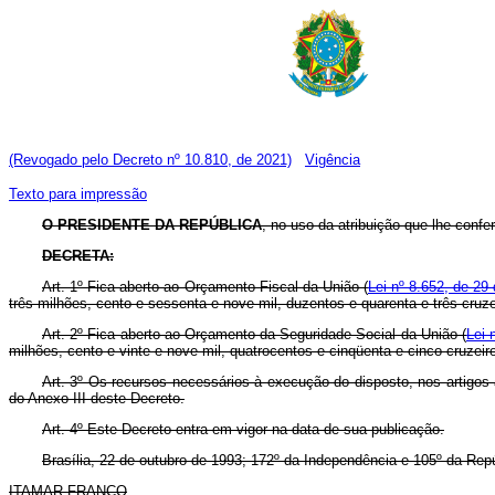
(Revogado pelo Decreto nº 10.810, de 2021)
Vigência
Texto para impressão
O PRESIDENTE DA REPÚBLICA
, no uso da atribuição que lhe confere
DECRETA:
Art. 1º Fica aberto ao Orçamento Fiscal da União (
Lei nº 8.652, de 29 
três milhões, cento e sessenta e nove mil, duzentos e quarenta e três cruz
Art. 2º Fica aberto ao Orçamento da Seguridade Social da União (
Lei 
milhões, cento e vinte e nove mil, quatrocentos e cinqüenta e cinco cruzeir
Art. 3º Os recursos necessários à execução do disposto, nos artigos 
do Anexo III deste Decreto.
Art. 4º Este Decreto entra em vigor na data de sua publicação.
Brasília, 22 de outubro de 1993; 172º da Independência e 105º da Repú
ITAMAR FRANCO