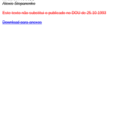
Alexis Stepanenko
Este texto não substitui o publicado no DOU de 25.10.1993
Download para anexos