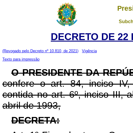
Pres
Subch
DECRETO DE 22 
(Revogado pelo Decreto nº 10.810, de 2021)
Vigência
Texto para impressão
O PRESIDENTE DA REPÚ
confere o art. 84, inciso IV
contida no art. 6º, inciso III, a
abril de 1993,
DECRETA: