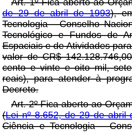
Art. 1º Fica aberto ao Orça
de 29 de abril de 1993
), e
Tecnologia - Conselho Nacion
Tecnológico e Fundos de Am
Espaciais e de Atividades par
valor de CR$ 142.128.746,00
cento e vinte e oito mil, set
reais), para atender à prog
Decreto.
Art. 2º Fica aberto ao Orça
(
Lei nº 8.652, de 29 de abril
Ciência e Tecnologia - Con