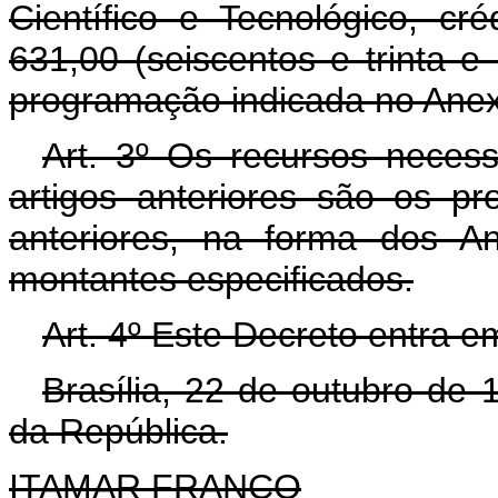
Científico e Tecnológico, c
631,00 (seiscentos e trinta e
programação indicada no Anexo
Art. 3º Os recursos neces
artigos anteriores são os pr
anteriores, na forma dos A
montantes especificados.
Art. 4º Este Decreto entra e
Brasília, 22 de outubro de
da República.
ITAMAR FRANCO