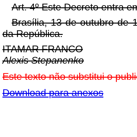
Art. 4º Este Decreto entra e
Brasília, 13 de outubro de
da República.
ITAMAR FRANCO
Alexis Stepanenko
Este texto não substitui o pu
Download para anexos