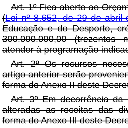
Art. 1º Fica aberto ao Orça
(
Lei nº 8.652, de 29 de abril
Educação e do Desporto, cr
300.000.000,00 (trezentos 
atender à programação indicad
Art. 2º Os recursos neces
artigo anterior serão proveni
forma do Anexo II deste Decre
Art. 3º Em decorrência da 
alteradas as receitas das d
forma do Anexo III deste Decre