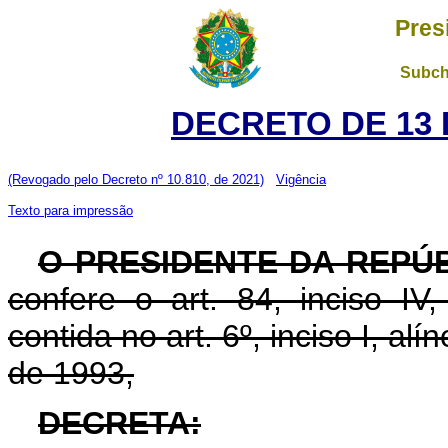
Pres
Subch
DECRETO DE 13 
(Revogado pelo Decreto nº 10.810, de 2021)
Vigência
Texto para impressão
O PRESIDENTE DA REPÚ
confere o art. 84, inciso IV
contida no art. 6º, inciso I, alín
de 1993,
DECRETA: