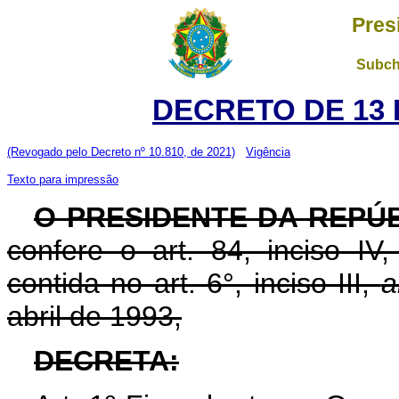
Pres
Subch
DECRETO DE 13 
(Revogado pelo Decreto nº 10.810, de 2021)
Vigência
Texto para impressão
O PRESIDENTE DA REPÚ
confere o art. 84, inciso IV
contida no art. 6°, inciso III,
a
abril de 1993,
DECRETA: