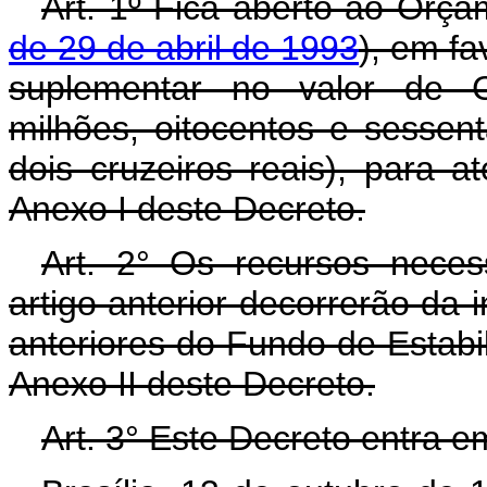
Art. 1º Fica aberto ao Orça
de 29 de abril de 1993
), em fa
suplementar no valor de C
milhões, oitocentos e sessent
dois cruzeiros reais), para 
Anexo I deste Decreto.
Art. 2° Os recursos neces
artigo anterior decorrerão da 
anteriores do Fundo de Estabi
Anexo II deste Decreto.
Art. 3° Este Decreto entra e