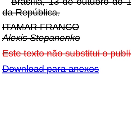
Brasília, 13 de outubro de
da República.
ITAMAR FRANCO
Alexis Stepanenko
Este texto não substitui o pu
Download para anexos