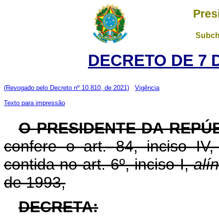
Pres
Subch
DECRETO DE 7 
(Revogado pelo Decreto nº 10.810, de 2021)
Vigência
Texto para impressão
O PRESIDENTE DA REPÚ
confere o art. 84, inciso IV
contida no art. 6º, inciso I,
alí
de 1993,
DECRETA: