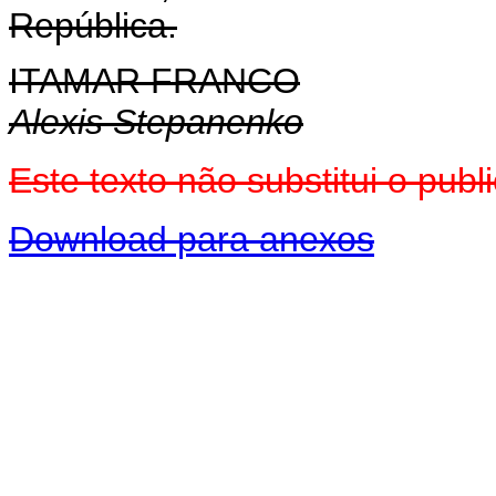
República.
ITAMAR FRANCO
Alexis Stepanenko
Este texto não substitui o pu
Download para anexos