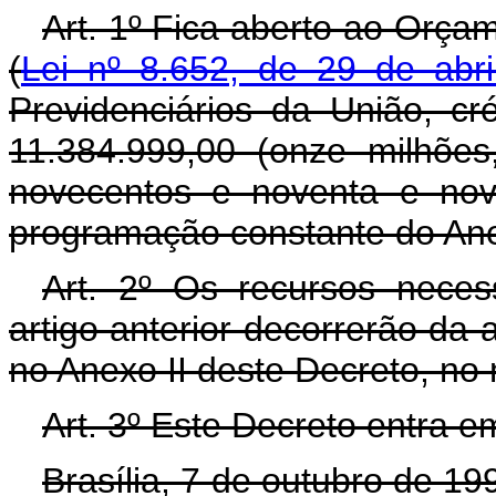
Art. 1º Fica aberto ao Orça
(
Lei nº 8.652, de 29 de abr
Previdenciários da União, c
11.384.999,00 (onze milhões,
novecentos e noventa e nove
programação constante do Ane
Art. 2º Os recursos neces
artigo anterior decorrerão da 
no Anexo II deste Decreto, no
Art. 3º Este Decreto entra e
Brasília, 7 de outubro de 1