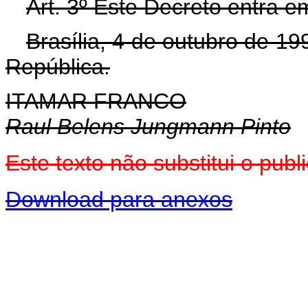
Art. 3º Este Decreto entra e
Brasília, 4 de outubro de 1
República.
ITAMAR FRANCO
Raul Belens Jungmann Pinto
Este texto não substitui o pu
Download para anexos