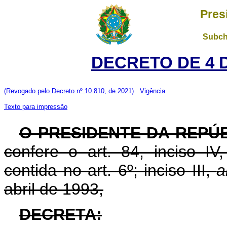
Pres
Subch
DECRETO DE 4 
(Revogado pelo Decreto nº 10.810, de 2021)
Vigência
Texto para impressão
O PRESIDENTE DA REPÚ
confere o art. 84, inciso IV
contida no art. 6º; inciso III,
a
abril de 1993,
DECRETA: