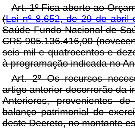
Art. 1º Fica aberto ao Orça
(
Lei nº 8.652, de 29 de abril
Saúde Fundo Nacional de Saúd
CR$ 905.136.416,00 (novecento
seis mil e quatrocentos e deze
à programação indicada no Ane
Art. 2º Os recursos neces
artigo anterior decorrerão da 
Anteriores, provenientes de
balanço patrimonial do exerc
deste Decreto, no montante es