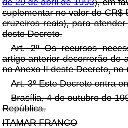
de 29 de abril de 1993
), em fa
suplementar no valor de CR$ 
cruzeiros reais), para atende
deste Decreto.
Art. 2º Os recursos neces
artigo anterior decorrerão de 
no Anexo II deste Decreto, no
Art. 3º Este Decreto entra e
Brasília, 4 de outubro de 1
República.
ITAMAR FRANCO