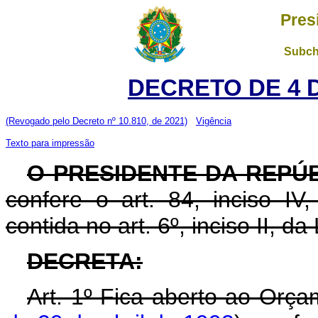
Pres
Subch
DECRETO DE 4 
(Revogado pelo Decreto nº 10.810, de 2021)
Vigência
Texto para impressão
O PRESIDENTE DA REPÚ
confere o art. 84, inciso IV
contida no art. 6º, inciso II, d
DECRETA:
Art. 1º Fica aberto ao Orça