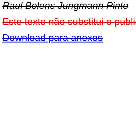
Raul Belens Jungmann Pinto
Este texto não substitui o pu
Download para anexos