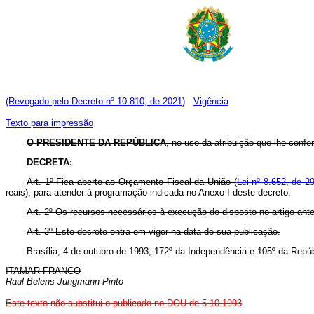
(Revogado pelo Decreto nº 10.810, de 2021)
Vigência
Texto para impressão
O PRESIDENTE DA REPÚBLICA
, no uso da atribuição que lhe confer
DECRETA:
Art. 1º Fica aberto ao Orçamento Fiscal da União (
Lei nº 8.652, de 2
reais), para atender à programação indicada no Anexo I deste decreto.
Art. 2º Os recursos necessários à execução do disposto no artigo ante
Art. 3º Este decreto entra em vigor na data de sua publicação.
Brasília, 4 de outubro de 1993; 172º da Independência e 105º da Repúb
ITAMAR FRANCO
Raul Belens Jungmann Pinto
Este texto não substitui o publicado no DOU de 5.10.1993