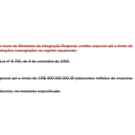
favor do Ministério da Integração Regional, crédito especial até o limite de
dotações consignadas no vigente orçamento.
a Lei nº 8.705, de 9 de setembro de 1993,
special até o limite de CR$ 800.000.000,00 (oitocentos milhões de cruzeiros
 decreto, no montante especificado.