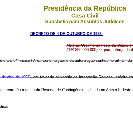
Presidência da República
Casa Civil
Subchefia para Assuntos Jurídicos
DECRETO DE 4 DE OUTUBRO DE 1993.
Abre ao Orçamento fiscal da União, em 
CR$ 800.000.000,00, para reforço de 
e o art. 84, inciso IV, da Constituição, e da autorização contida no art. 1º, d
9 de abril de 1993
), em favor do Ministério da Integração Regional, crédito e
rior correrão à conta da Reserva de Contingência indicada no Anexo II deste
lica.