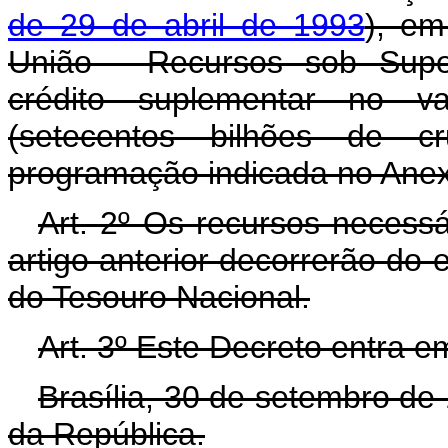
de 29 de abril de 1993
), em
União - Recursos sob Super
crédito suplementar no v
(setecentos bilhões de cr
programação indicada no Anex
Art. 2º Os recursos necess
artigo anterior decorrerão do
do Tesouro Nacional.
Art. 3º Este Decreto entra e
Brasília, 30 de setembro de
da República.