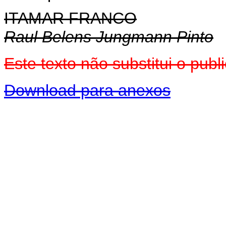
ITAMAR FRANCO
Raul Belens Jungmann Pinto
Este texto não substitui o pu
Download para anexos