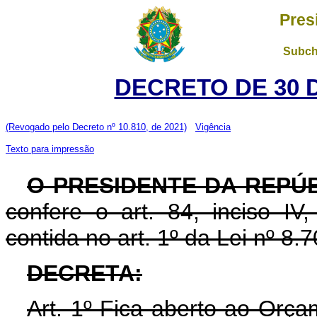
Pres
Subch
DECRETO DE 30 
(Revogado pelo Decreto nº 10.810, de 2021)
Vigência
Texto para impressão
O PRESIDENTE DA REPÚ
confere o art. 84, inciso IV
contida no art. 1º da Lei nº 8
DECRETA:
Art. 1º Fica aberto ao Orça