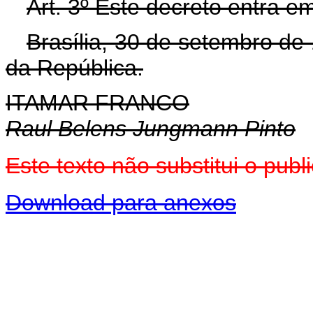
Art. 3º Este decreto entra e
Brasília, 30 de setembro de
da República.
ITAMAR FRANCO
Raul Belens Jungmann Pinto
Este texto não substitui o pu
Download para anexos