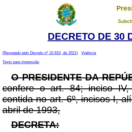
Pres
Subch
DECRETO DE 30 
(Revogado pelo Decreto nº 10.810, de 2021)
Vigência
Texto para impressão
O PRESIDENTE DA REPÚ
confere o art. 84; inciso IV
contida no art. 6º, incisos I, a
abril de 1993,
DECRETA: