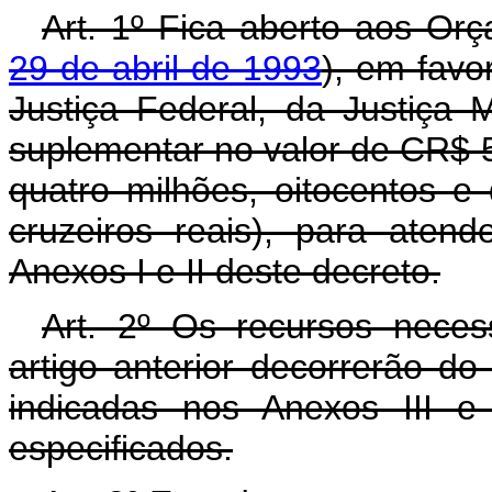
Art. 1º Fica aberto aos Or
29 de abril de 1993
), em favo
Justiça Federal, da Justiça Mi
suplementar no valor de CR$ 5
quatro milhões, oitocentos e
cruzeiros reais), para aten
Anexos I e II deste decreto.
Art. 2º Os recursos neces
artigo anterior decorrerão d
indicadas nos Anexos III e
especificados.