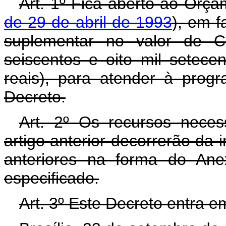
Art. 1º Fica aberto ao Orça
de 29 de abril de 1993
), em f
suplementar no valor de CR
seiscentos e oito mil setece
reais), para atender à prog
Decreto.
Art. 2º Os recursos neces
artigo anterior decorrerão da 
anteriores na forma do Ane
especificado.
Art. 3º Este Decreto entra e