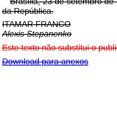
Brasília, 23 de setembro de
da República.
ITAMAR FRANCO
Alexis Stepanenko
Este texto não substitui o pu
Download para anexos