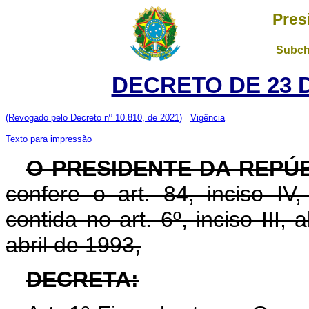
Pres
Subch
DECRETO DE 23 
(Revogado pelo Decreto nº 10.810, de 2021)
Vigência
Texto para impressão
O PRESIDENTE DA REPÚ
confere o art. 84, inciso IV
contida no art. 6º, inciso III, a
abril de 1993,
DECRETA: