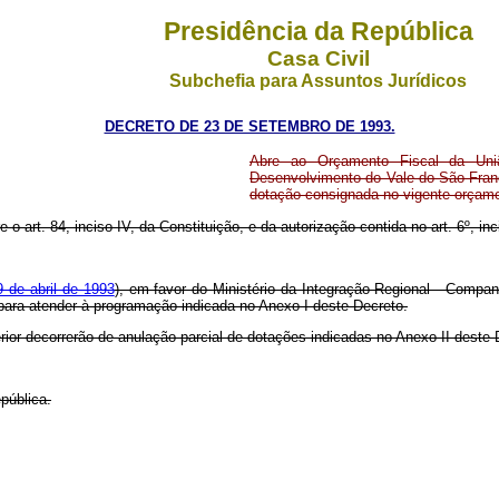
Presidência da República
Casa Civil
Subchefia para Assuntos Jurídicos
DECRETO DE 23 DE SETEMBRO DE 1993.
Abre ao Orçamento Fiscal da Uniã
Desenvolvimento do Vale do São Franc
dotação consignada no vigente orçam
 o art. 84, inciso IV, da Constituição, e da autorização contida no art. 6º, inci
9 de abril de 1993
), em favor do Ministério da Integração Regional - Compa
 para atender à programação indicada no Anexo I deste Decreto.
rior decorrerão de anulação parcial de dotações indicadas no Anexo II deste
pública.