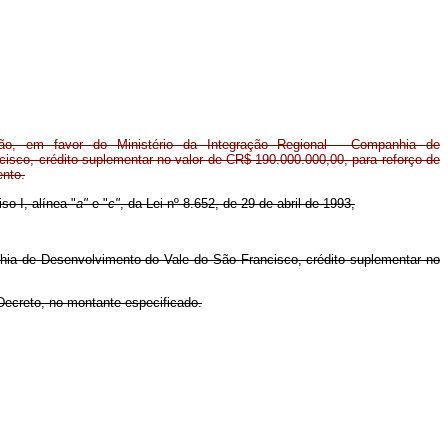
o, em favor do Ministério da Integração Regional - Companhia de
isco, crédito suplementar no valor de CR$ 190.000.000,00, para reforço de
ento.
so I, alínea "
a"
e "
c"
, da Lei nº 8.652, de 29 de abril de 1993,
nhia de Desenvolvimento do Vale do São Francisco, crédito suplementar no
 Decreto, no montante especificado.