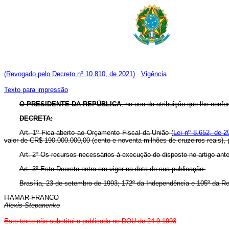
(Revogado pelo Decreto nº 10.810, de 2021)
Vigência
Texto para impressão
O PRESIDENTE DA REPÚBLICA
, no uso da atribuição que lhe confere
DECRETA:
Art. 1º Fica aberto ao Orçamento Fiscal da União (
Lei nº 8.652, de 2
valor de CR$ 190.000.000,00 (cento e noventa milhões de cruzeiros reais),
Art. 2º Os recursos necessários à execução do disposto no artigo ante
Art. 3º Este Decreto entra em vigor na data de sua publicação.
Brasília, 23 de setembro de 1993; 172º da Independência e 105º da Re
ITAMAR FRANCO
Alexis Stepanenko
Este texto não substitui o publicado no DOU de 24.9.1993