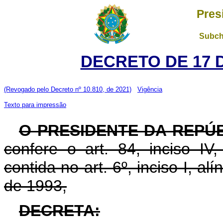
Pres
Subch
DECRETO DE 17 
(Revogado pelo Decreto nº 10.810, de 2021)
Vigência
Texto para impressão
O PRESIDENTE DA REPÚ
confere o art. 84, inciso IV
contida no art. 6º, inciso I, al
de 1993,
DECRETA: