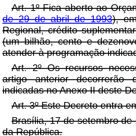
Art. 1º Fica aberto ao Orça
de 29 de abril de 1993
), em
Regional, crédito suplementa
(um bilhão, cento e dezenove
atender à programação indicad
Art. 2º Os recursos neces
artigo anterior decorrerão
indicadas no Anexo II deste D
Art. 3º Este Decreto entra e
Brasília, 17 de setembro de
da República.