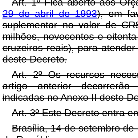
Art. 1º Fica aberto aos Or
29 de abril de 1993
), em fa
suplementar no valor de CR
milhões, novecentos e oitenta 
cruzeiros reais), para atende
deste Decreto.
Art. 2º Os recursos neces
artigo anterior decorrerã
indicadas no Anexo II deste D
Art. 3º Este Decreto entra e
Brasília, 14 de setembro de