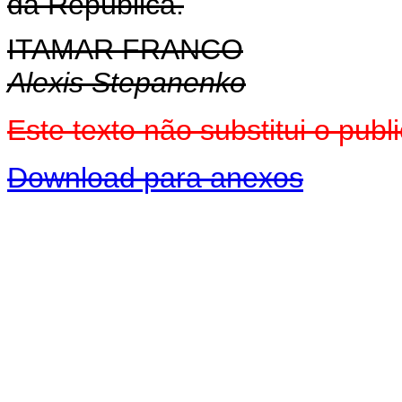
da República.
ITAMAR FRANCO
Alexis Stepanenko
Este texto não substitui o pu
Download para anexos