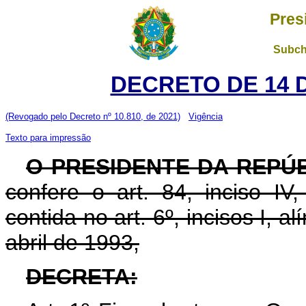
Pres
Subch
DECRETO DE 14 
(Revogado pelo Decreto nº 10.810, de 2021)
Vigência
Texto para impressão
O PRESIDENTE DA REPÚ
confere o art. 84, inciso IV
contida no art. 6º, incisos I, a
abril de 1993,
DECRETA: