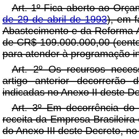
Art. 1º Fica aberto ao Orça
de 29 de abril de 1993
), em f
Abastecimento e da Reforma Ag
de CR$ 109.000.000,00 (cento 
para atender à programação in
Art. 2º Os recursos neces
artigo anterior decorrerão
indicadas no Anexo II deste D
Art. 3º Em decorrência do d
receita da Empresa Brasileira
do Anexo III deste Decreto, no