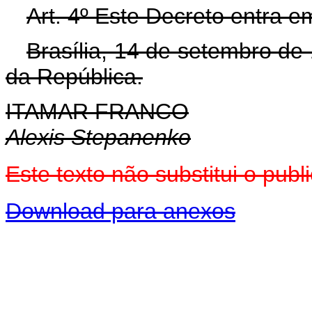
Art. 4º Este Decreto entra e
Brasília, 14 de setembro de
da República.
ITAMAR FRANCO
Alexis Stepanenko
Este texto não substitui o pu
Download para anexos