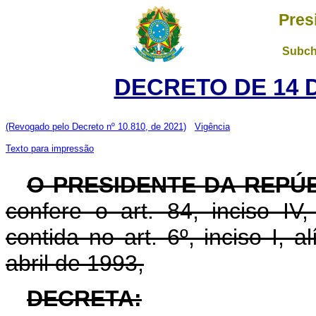
Pres
Subch
DECRETO DE 14 
(Revogado pelo Decreto nº 10.810, de 2021)
Vigência
Texto para impressão
O PRESIDENTE DA REPÚ
confere o art. 84, inciso IV
contida no art. 6º, inciso I, al
abril de 1993,
DECRETA: