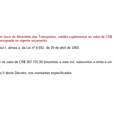
 favor do Ministério dos Transportes, crédito suplementar no valor de CR$
consignada no vigente orçamento.
iso I, alínea
a
, da Lei nº 8.652, de 29 de abril de 1993,
r no valor de CR$ 307.731,00 (trezentos e sete mil, setecentos e trinta e um
o II deste Decreto, nos montantes especificados.