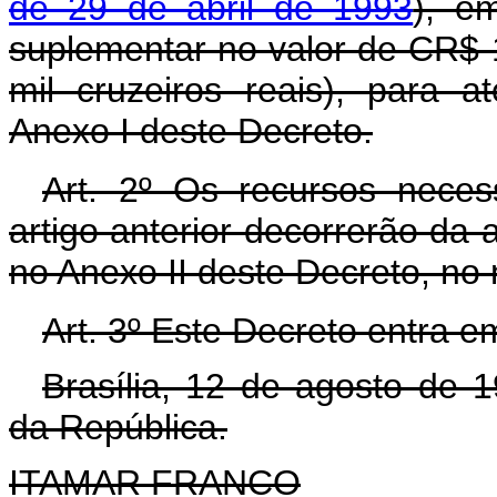
de 29 de abril de 1993
), em
suplementar no valor de CR$ 
mil cruzeiros reais), para 
Anexo I deste Decreto.
Art. 2º Os recursos neces
artigo anterior decorrerão da 
no Anexo II deste Decreto, no
Art. 3º Este Decreto entra e
Brasília, 12 de agosto de 
da República.
ITAMAR FRANCO