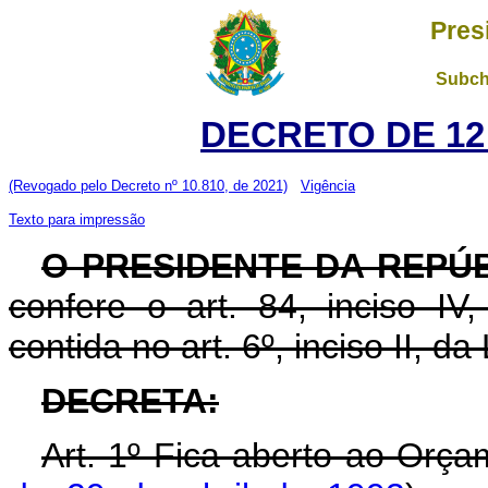
Pres
Subch
DECRETO DE 12
(Revogado pelo Decreto nº 10.810, de 2021)
Vigência
Texto para impressão
O PRESIDENTE DA REPÚ
confere o art. 84, inciso IV
contida no art. 6º, inciso II, d
DECRETA:
Art. 1º Fica aberto ao Orça