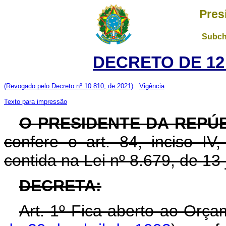
Pres
Subch
DECRETO DE 12
(Revogado pelo Decreto nº 10.810, de 2021)
Vigência
Texto para impressão
O PRESIDENTE DA REPÚ
confere o art. 84, inciso IV
contida na Lei nº 8.679, de 13
DECRETA:
Art. 1º Fica aberto ao Orça