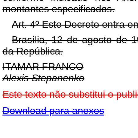
montantes especificados.
Art. 4º Este Decreto entra e
Brasília, 12 de agosto de 
da República.
ITAMAR FRANCO
Alexis Stepanenko
Este texto não substitui o pu
Download para anexos