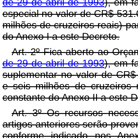
de 29 de abril de 1993
), em f
especial no valor de CR$ 531.
milhões de cruzeiros reais) p
do Anexo I a este Decreto.
Art. 2º Fica aberto ao Orça
de 29 de abril de 1993
), em f
suplementar no valor de CR$ 
e seis milhões de cruzeiros
constante do Anexo II a este D
Art. 3º Os recursos neces
artigos anteriores serão prov
conforme indicado nos Anex