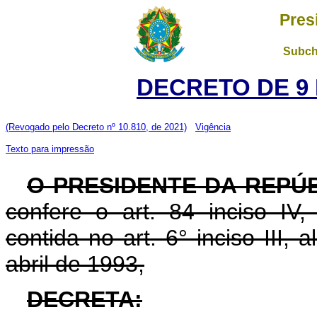
Pres
Subch
DECRETO DE 9 
(Revogado pelo Decreto nº 10.810, de 2021)
Vigência
Texto para impressão
O PRESIDENTE DA REPÚB
confere o art. 84 inciso IV,
contida no art. 6° inciso III, a
abril de 1993,
DECRETA: