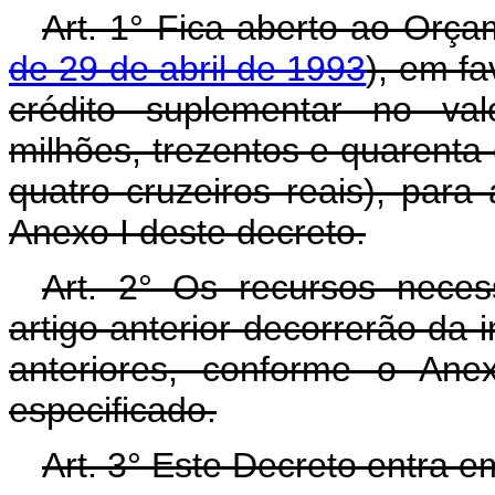
Art. 1° Fica aberto ao Orça
de 29 de abril de 1993
), em f
crédito suplementar no val
milhões, trezentos e quarenta 
quatro cruzeiros reais), par
Anexo I deste decreto.
Art. 2° Os recursos neces
artigo anterior decorrerão da 
anteriores, conforme o Ane
especificado.
Art. 3° Este Decreto entra e