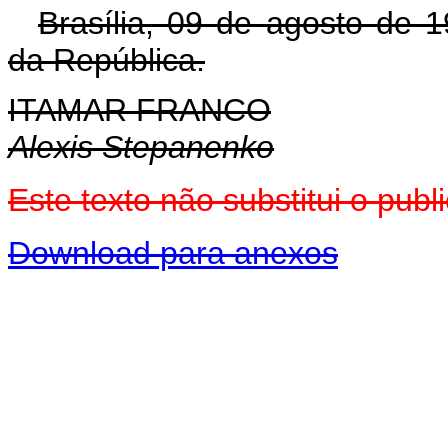
Brasília, 09 de agosto de 
da República.
ITAMAR FRANCO
Alexis Stepanenko
Este texto não substitui o pu
Download para anexos