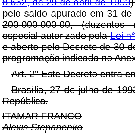
8.652, de 29 de abril de 1993
)
pelo saldo apurado em 31 de
200.000.000,00, (duzentos 
especial autorizado pela
Lei n
e aberto pelo Decreto de 30 
programação indicada no Anex
Art. 2° Este Decreto entra e
Brasília, 27 de julho de 19
República.
ITAMAR FRANCO
Alexis Stepanenko