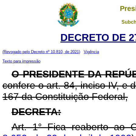
Pres
Subch
DECRETO DE 27
(Revogado pelo Decreto nº 10.810, de 2021)
Vigência
Texto para impressão
O PRESIDENTE DA REPÚ
confere o art. 84, inciso IV, e
167 da Constituição Federal,
DECRETA:
Art. 1° Fica reaberto ao 