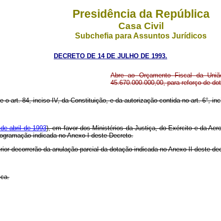
Presidência da República
Casa Civil
Subchefia para Assuntos Jurídicos
DECRETO DE 14 DE JULHO DE 1993.
Abre ao Orçamento Fiscal da União
45.670.000.000,00, para reforço de d
 o art. 84, inciso IV, da Constituição, e da autorização contida no art. 6°, inc
 de abril de 1993
), em favor dos Ministérios da Justiça, do Exército e da Aer
programação indicada no Anexo I deste Decreto.
rior decorrerão da anulação parcial da dotação indicada no Anexo II deste de
ica.