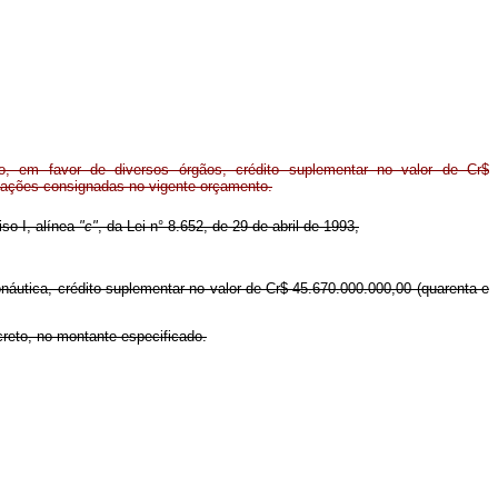
, em favor de diversos órgãos, crédito suplementar no valor de Cr$
otações consignadas no vigente orçamento.
iso I, alínea
"c"
, da Lei n° 8.652, de 29 de abril de 1993,
onáutica, crédito suplementar no valor de Cr$ 45.670.000.000,00 (quarenta e
creto, no montante especificado.