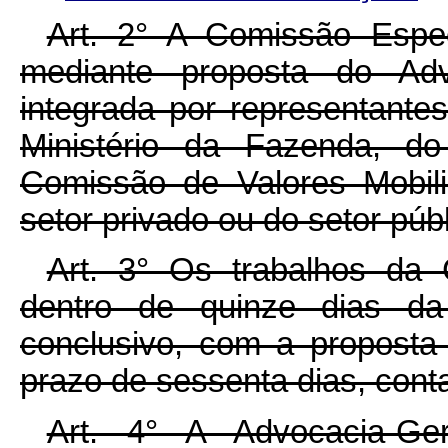
Art. 2° A Comissão Especi
mediante proposta do Ad
integrada por representante
Ministério da Fazenda, d
Comissão de Valores Mobil
setor privado ou do setor púb
Art. 3° Os trabalhos da 
dentro de quinze dias da 
conclusivo, com a proposta 
prazo de sessenta dias, cont
Art. 4° A Advocacia-Ge