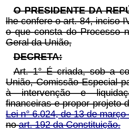
O PRESIDENTE DA REP
lhe confere o art. 84, inciso 
o que consta do Processo n
Geral da União,
DECRETA:
Art. 1° É criada, sob a 
União, Comissão Especial pa
à intervenção e liquidaçã
financeiras e propor projeto d
Lei n° 6.024, de 13 de març
no
art. 192 da Constituição.