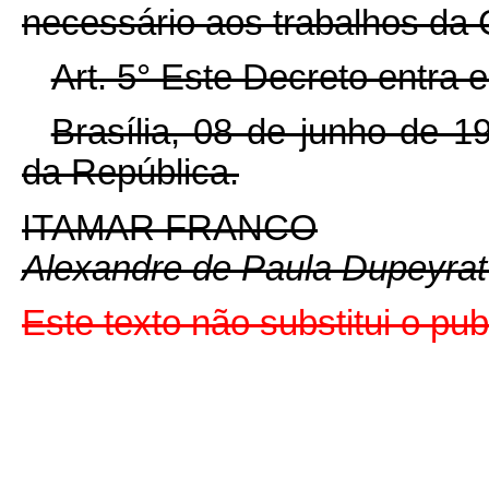
necessário aos trabalhos da
Art. 5° Este Decreto entra 
Brasília, 08 de junho de 
da República.
ITAMAR FRANCO
Alexandre de Paula Dupeyrat
Este texto não substitui o p