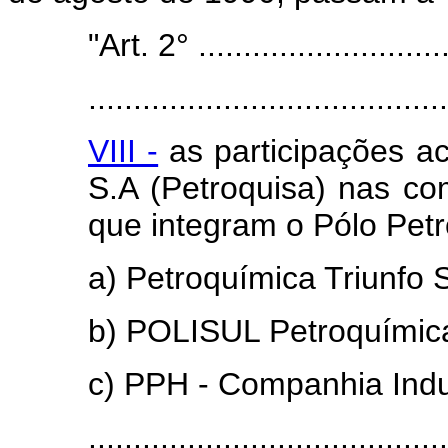
"Art. 2° .............................
........................................
VIII -
as participações a
S.A (Petroquisa) nas c
que integram o Pólo Petr
a) Petroquímica Triunfo S
b) POLISUL Petroquímica
c) PPH - Companhia Indus
........................................