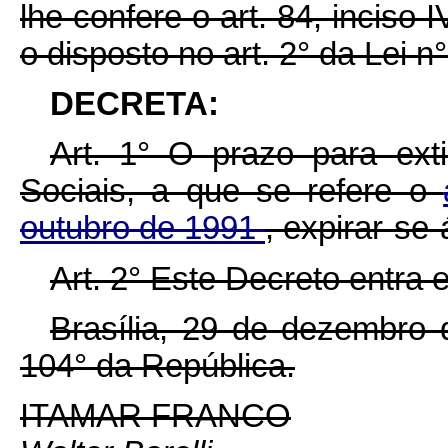
lhe confere o art. 84, inciso 
o disposto no art. 2° da Lei 
DECRETA:
Art. 1° O prazo para ext
Sociais, a que se refere o
outubro de 1991
, expirar-se
Art. 2° Este Decreto entra 
Brasília, 29 de dezembro
104° da República.
ITAMAR FRANCO