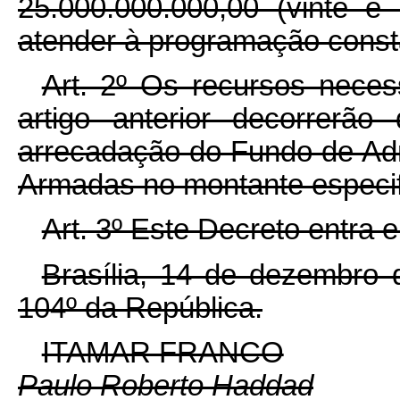
25.000.000.000,00 (vinte e 
atender à programação const
Art. 2º Os recursos neces
artigo anterior decorrerã
arrecadação do Fundo de Adm
Armadas no montante especif
Art. 3º Este Decreto entra 
Brasília, 14 de dezembro 
104º da República.
ITAMAR FRANCO
Paulo Roberto Haddad