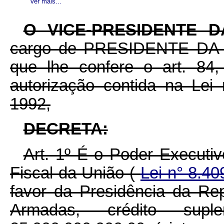
Ver mais...
O VICE-PRESIDENTE 
cargo de PRESIDENTE DA R
que lhe confere o art. 84,
autorização contida na Le
1992,
DECRETA:
Art. 1º É o Poder Executi
Fiscal da União (
Lei n° 8.40
favor da Presidência da Re
Armadas, crédito sup