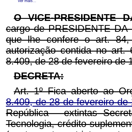
Ver mais...
O VICE-PRESIDENTE 
cargo de PRESIDENTE DA R
que lhe confere o art. 84,
autorização contida no art. 
8.409, de 28 de fevereiro de 
DECRETA:
Art. 1º Fica aberto ao O
8.409, de 28 de fevereiro d
República - extintas Secre
Tecnologia, crédito suplemen