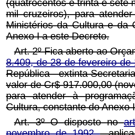
(quatrocentos e trinta e sete 
mil cruzeiros), para atend
Ministérios da Cultura e da 
Anexo I a este Decreto.
Art. 2º Fica aberto ao Orç
8.409, de 28 de fevereiro d
República - extinta Secretari
valor de Cr$ 917.000,00 (nov
para atender à programaç
Cultura, constante do Anexo I
Art. 3º O disposto no
ar
novembro de 1992
, aplic