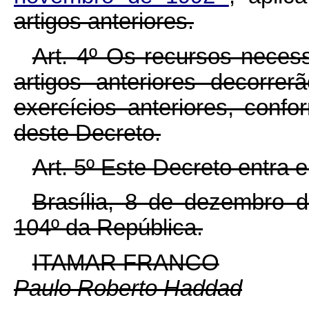
artigos anteriores.
Art. 4º Os recursos neces
artigos anteriores decorre
exercícios anteriores, confo
deste Decreto.
Art. 5º Este Decreto entra 
Brasília, 8 de dezembro 
104º da República.
ITAMAR FRANCO
Paulo Roberto Haddad