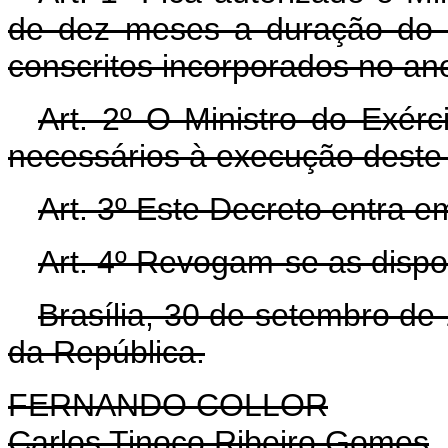
de dez meses a duração do te
conscritos incorporados no an
Art. 2º O Ministro do Exér
necessários à execução deste 
Art. 3º Este Decreto entra e
Art. 4º Revogam-se as dispo
Brasília, 30 de setembro de
da República.
FERNANDO COLLOR
Carlos Tinoco Ribeiro Gomes