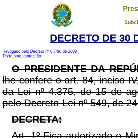
Pres
Subch
DECRETO DE 30 
Revogado pelo Decreto nº 6.749, de 2009
Texto para impressão
O PRESIDENTE DA REPÚ
lhe confere o art. 84, inciso I
da Lei nº 4.375, de 15 de a
pelo Decreto-Lei nº 549, de 24
DECRETA:
Art. 1º Fica autorizado o Mi