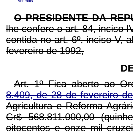
Ver mais...
O PRESIDENTE DA REP
lhe confere o art. 84, inciso 
contida no art. 6º, inciso V, 
fevereiro de 1992,
DE
Art. 1º Fica aberto ao O
8.409, de 28 de fevereiro 
Agricultura e Reforma Agrári
Cr$ 568.811.000,00 (quinh
oitocentos e onze mil cruze