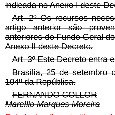
indicada no Anexo I deste De
Art. 2º Os recursos neces
artigo anterior são prove
anteriores do Fundo Geral 
Anexo II deste Decreto.
Art. 3º Este Decreto entra 
Brasília, 25 de setembro 
104º da República.
FERNANDO COLLOR
Marcílio Marques Moreira